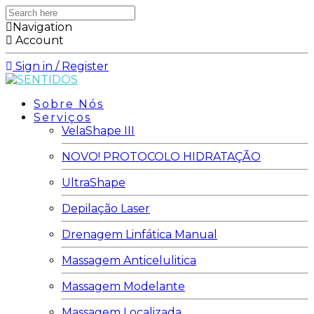
Search
here
Navigation
Account
Sign in / Register
Sobre Nós
Serviços
VelaShape III
NOVO! PROTOCOLO HIDRATAÇÃO
UltraShape
Depilação Laser
Drenagem Linfática Manual
Massagem Anticelulitica
Massagem Modelante
Massagem Localizada