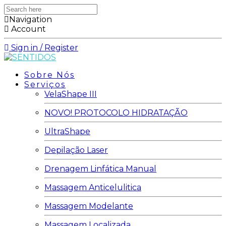
Search
here
Navigation
Account
Sign in / Register
Sobre Nós
Serviços
VelaShape III
NOVO! PROTOCOLO HIDRATAÇÃO
UltraShape
Depilação Laser
Drenagem Linfática Manual
Massagem Anticelulitica
Massagem Modelante
Massagem Localizada