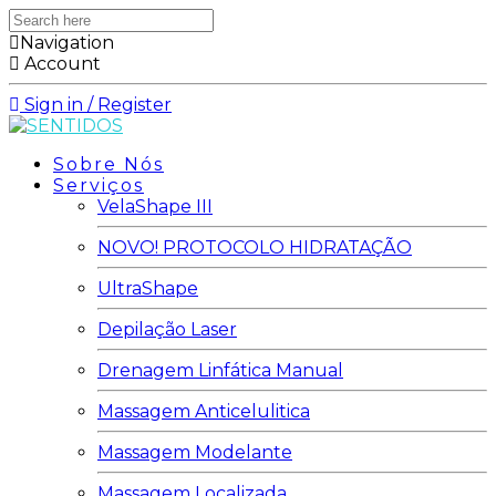
Search
here
Navigation
Account
Sign in / Register
Sobre Nós
Serviços
VelaShape III
NOVO! PROTOCOLO HIDRATAÇÃO
UltraShape
Depilação Laser
Drenagem Linfática Manual
Massagem Anticelulitica
Massagem Modelante
Massagem Localizada