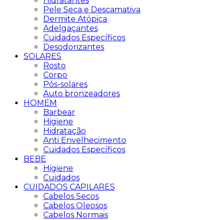
Hidratantes
Pele Seca e Descamativa
Dermite Atópica
Adelgaçantes
Cuidados Específicos
Desodorizantes
SOLARES
Rosto
Corpo
Pós-solares
Auto bronzeadores
HOMEM
Barbear
Higiene
Hidratação
Anti Envelhecimento
Cuidados Específicos
BEBE
Higiene
Cuidados
CUIDADOS CAPILARES
Cabelos Secos
Cabelos Oleosos
Cabelos Normais