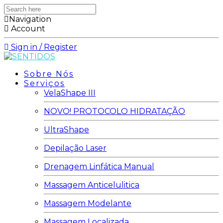
Search
here
Navigation
Account
Sign in / Register
Sobre Nós
Serviços
VelaShape III
NOVO! PROTOCOLO HIDRATAÇÃO
UltraShape
Depilação Laser
Drenagem Linfática Manual
Massagem Anticelulitica
Massagem Modelante
Massagem Localizada