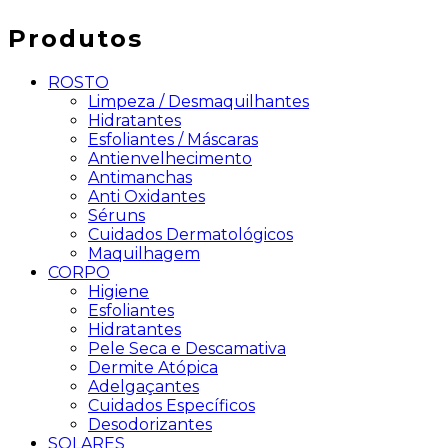
Produtos
ROSTO
Limpeza / Desmaquilhantes
Hidratantes
Esfoliantes / Máscaras
Antienvelhecimento
Antimanchas
Anti Oxidantes
Séruns
Cuidados Dermatológicos
Maquilhagem
CORPO
Higiene
Esfoliantes
Hidratantes
Pele Seca e Descamativa
Dermite Atópica
Adelgaçantes
Cuidados Específicos
Desodorizantes
SOLARES