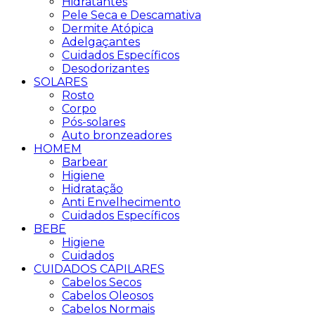
Hidratantes
Pele Seca e Descamativa
Dermite Atópica
Adelgaçantes
Cuidados Específicos
Desodorizantes
SOLARES
Rosto
Corpo
Pós-solares
Auto bronzeadores
HOMEM
Barbear
Higiene
Hidratação
Anti Envelhecimento
Cuidados Específicos
BEBE
Higiene
Cuidados
CUIDADOS CAPILARES
Cabelos Secos
Cabelos Oleosos
Cabelos Normais