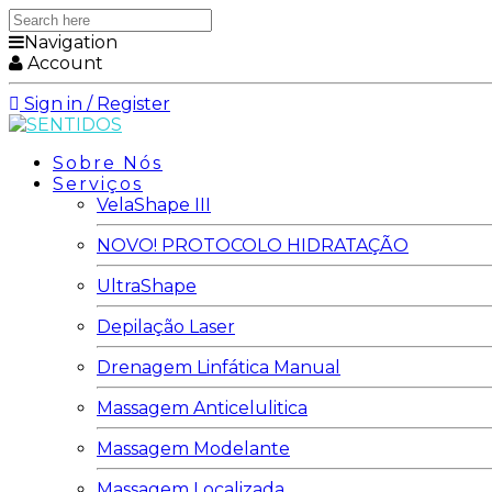
Search
here
Navigation
Account
Sign in / Register
Sobre Nós
Serviços
VelaShape III
NOVO! PROTOCOLO HIDRATAÇÃO
UltraShape
Depilação Laser
Drenagem Linfática Manual
Massagem Anticelulitica
Massagem Modelante
Massagem Localizada