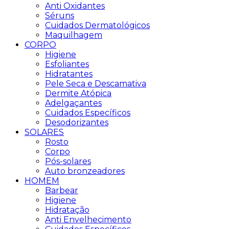
Anti Oxidantes
Séruns
Cuidados Dermatológicos
Maquilhagem
CORPO
Higiene
Esfoliantes
Hidratantes
Pele Seca e Descamativa
Dermite Atópica
Adelgaçantes
Cuidados Específicos
Desodorizantes
SOLARES
Rosto
Corpo
Pós-solares
Auto bronzeadores
HOMEM
Barbear
Higiene
Hidratação
Anti Envelhecimento