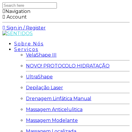
Search
here
Navigation
Account
Sign in / Register
Sobre Nós
Serviços
VelaShape III
NOVO! PROTOCOLO HIDRATAÇÃO
UltraShape
Depilação Laser
Drenagem Linfática Manual
Massagem Anticelulitica
Massagem Modelante
Massagem Localizada