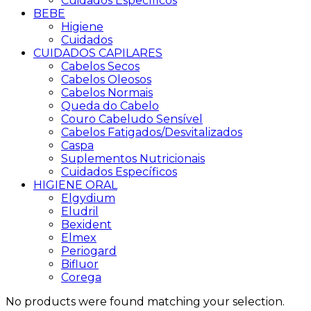
Cuidados Específicos
BEBE
Higiene
Cuidados
CUIDADOS CAPILARES
Cabelos Secos
Cabelos Oleosos
Cabelos Normais
Queda do Cabelo
Couro Cabeludo Sensível
Cabelos Fatigados/Desvitalizados
Caspa
Suplementos Nutricionais
Cuidados Específicos
HIGIENE ORAL
Elgydium
Eludril
Bexident
Elmex
Periogard
Bifluor
Corega
No products were found matching your selection.