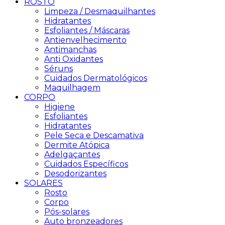
ROSTO
Limpeza / Desmaquilhantes
Hidratantes
Esfoliantes / Máscaras
Antienvelhecimento
Antimanchas
Anti Oxidantes
Séruns
Cuidados Dermatológicos
Maquilhagem
CORPO
Higiene
Esfoliantes
Hidratantes
Pele Seca e Descamativa
Dermite Atópica
Adelgaçantes
Cuidados Específicos
Desodorizantes
SOLARES
Rosto
Corpo
Pós-solares
Auto bronzeadores