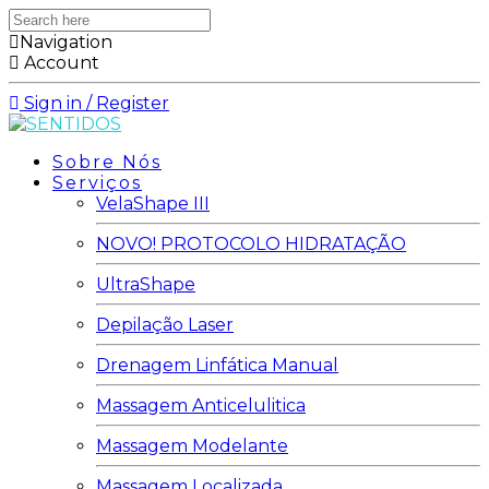
Search
here
Navigation
Account
Sign in / Register
Sobre Nós
Serviços
VelaShape III
NOVO! PROTOCOLO HIDRATAÇÃO
UltraShape
Depilação Laser
Drenagem Linfática Manual
Massagem Anticelulitica
Massagem Modelante
Massagem Localizada