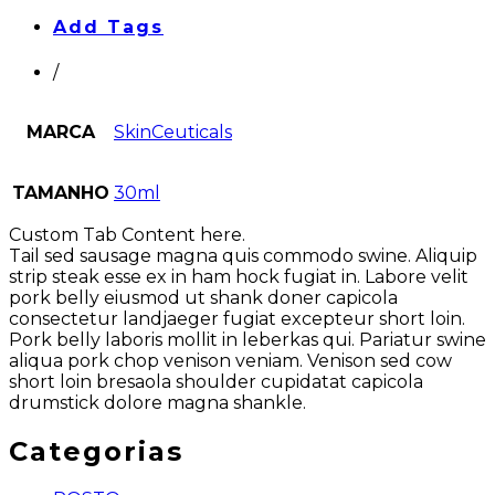
Add Tags
/
MARCA
SkinCeuticals
TAMANHO
30ml
Custom Tab Content here.
Tail sed sausage magna quis commodo swine. Aliquip
strip steak esse ex in ham hock fugiat in. Labore velit
pork belly eiusmod ut shank doner capicola
consectetur landjaeger fugiat excepteur short loin.
Pork belly laboris mollit in leberkas qui. Pariatur swine
aliqua pork chop venison veniam. Venison sed cow
short loin bresaola shoulder cupidatat capicola
drumstick dolore magna shankle.
Categorias