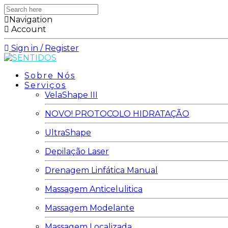
Search
here
Navigation
Account
Sign in / Register
Sobre Nós
Serviços
VelaShape III
NOVO! PROTOCOLO HIDRATAÇÃO
UltraShape
Depilação Laser
Drenagem Linfática Manual
Massagem Anticelulitica
Massagem Modelante
Massagem Localizada