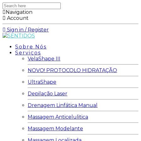
Search
here
Navigation
Account
Sign in / Register
Sobre Nós
Serviços
VelaShape III
NOVO! PROTOCOLO HIDRATAÇÃO
UltraShape
Depilação Laser
Drenagem Linfática Manual
Massagem Anticelulitica
Massagem Modelante
Massagem Localizada