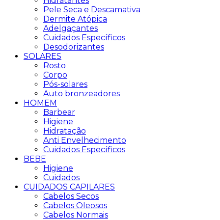
Hidratantes
Pele Seca e Descamativa
Dermite Atópica
Adelgaçantes
Cuidados Específicos
Desodorizantes
SOLARES
Rosto
Corpo
Pós-solares
Auto bronzeadores
HOMEM
Barbear
Higiene
Hidratação
Anti Envelhecimento
Cuidados Específicos
BEBE
Higiene
Cuidados
CUIDADOS CAPILARES
Cabelos Secos
Cabelos Oleosos
Cabelos Normais