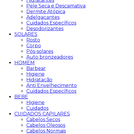
Hidratantes
Pele Seca e Descamativa
Dermite Atópica
Adelgaçantes
Cuidados Específicos
Desodorizantes
SOLARES
Rosto
Corpo
Pós-solares
Auto bronzeadores
HOMEM
Barbear
Higiene
Hidratação
Anti Envelhecimento
Cuidados Específicos
BEBE
Higiene
Cuidados
CUIDADOS CAPILARES
Cabelos Secos
Cabelos Oleosos
Cabelos Normais