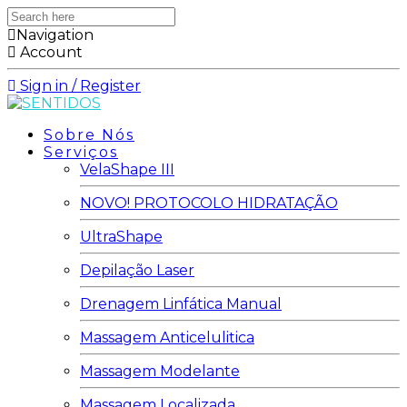
Search
here
Navigation
Account
Sign in / Register
Sobre Nós
Serviços
VelaShape III
NOVO! PROTOCOLO HIDRATAÇÃO
UltraShape
Depilação Laser
Drenagem Linfática Manual
Massagem Anticelulitica
Massagem Modelante
Massagem Localizada